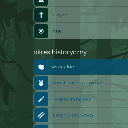
krzyże
inne
okres historyczny
wszystkie
powstanie styczniowe
I wojna światowa
II wojna światowa