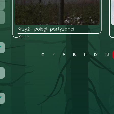
Krzyż - polegli partyzanci
Kielce
9
10
11
12
13