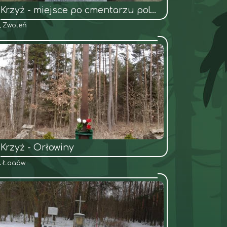
Krzyż - miejsce po cmentarzu polowym, bitwa pod Laskami-Anielinem
Zwoleń
Krzyż - Orłowiny
Łagów