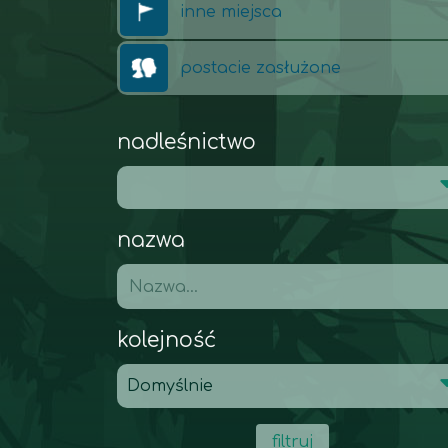
inne miejsca
postacie zasłużone
nadleśnictwo
nazwa
kolejność
filtruj