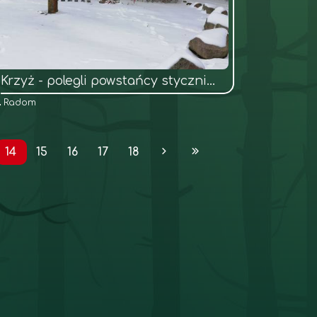
Krzyż - polegli powstańcy styczniowi w bitwie pod Kowalą
Radom
14
15
16
17
18