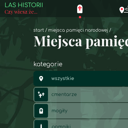
LAS HISTORII
Czy wiesz że...
start
miejsca pamięci narodowej
Miejsca pamię
kategorie
wszystkie
cmentarze
mogiły
pomniki