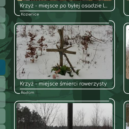
Krzyż - miejsce po byłej osadzie leśnej tzw. Kobylina
Kozienice
Krzyż - miejsce śmierci rowerzysty
Radom