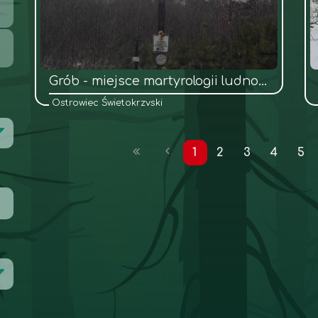
Grób - miejsce martyrologii ludności wsi Gębice
Ostrowiec Świętokrzyski
1
2
3
4
5