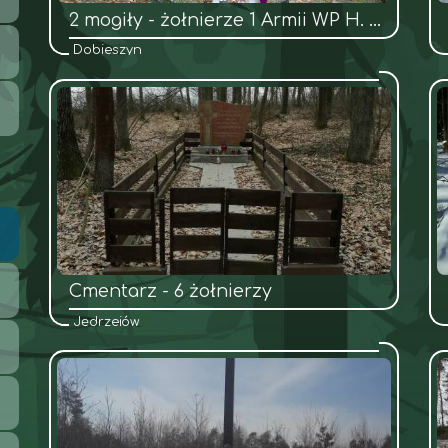
2 mogiły - żołnierze 1 Armii WP H. Dąbrowskiego
Dobieszyn
Cmentarz - 6 żołnierzy
Jędrzejów