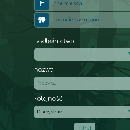
inne miejsca
postacie zasłużone
nadleśnictwo
nazwa
kolejność
filtruj