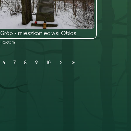
Grób - mieszkaniec wsi Oblas
Radom
6
7
8
9
10