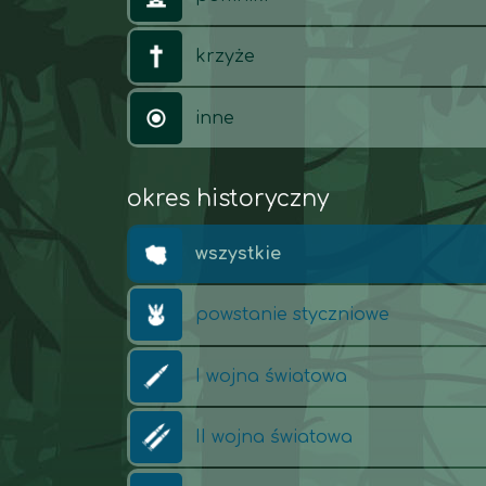
krzyże
inne
okres historyczny
wszystkie
powstanie styczniowe
I wojna światowa
II wojna światowa