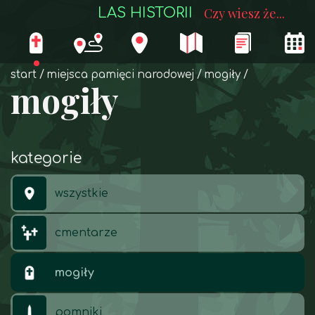
LAS HISTORII
Czy wiesz że...
start
miejsca pamięci narodowej
mogiły
mogiły
kategorie
wszystkie
cmentarze
mogiły
pomniki