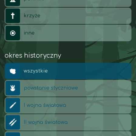
krzyże
inne
okres historyczny
wszystkie
powstanie styczniowe
I wojna światowa
II wojna światowa