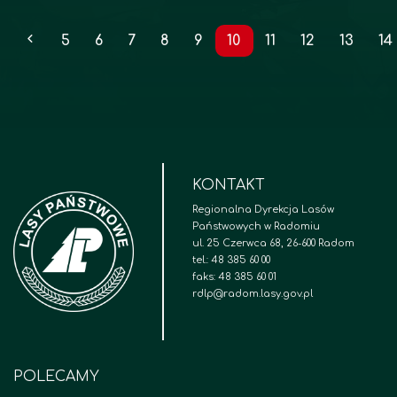
5
6
7
8
9
10
11
12
13
14
KONTAKT
Regionalna Dyrekcja Lasów
Państwowych w Radomiu
ul. 25 Czerwca 68, 26-600 Radom
tel.: 48 385 60 00
faks: 48 385 60 01
rdlp@radom.lasy.gov.pl
POLECAMY