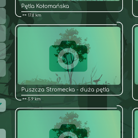
Pętla Kołomańska
17.8 km
Puszcza Stromecka - duża pętla
5.9 km