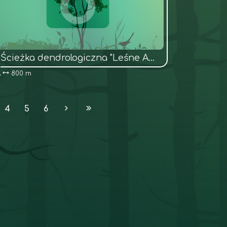
Ścieżka dendrologiczna "Leśne ABC"
800 m
4
5
6