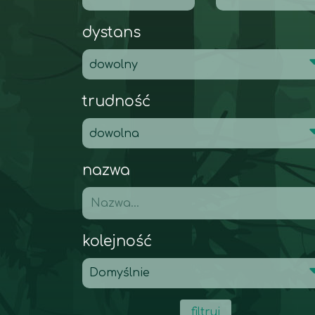
dystans
trudność
nazwa
kolejność
filtruj