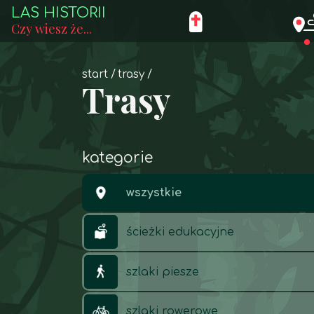
LAS HISTORII
Czy wiesz że...
start
trasy
Trasy
kategorie
wszystkie
ścieżki edukacyjne
szlaki piesze
szlaki rowerowe