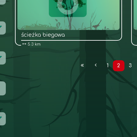
ścieżka biegowa
5.3 km
1
2
3