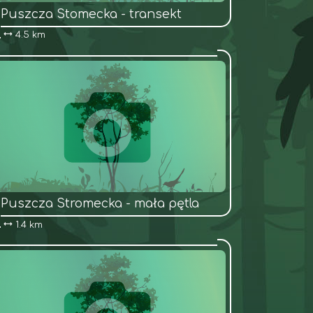
Puszcza Stomecka - transekt
4.5 km
Puszcza Stromecka - mała pętla
1.4 km