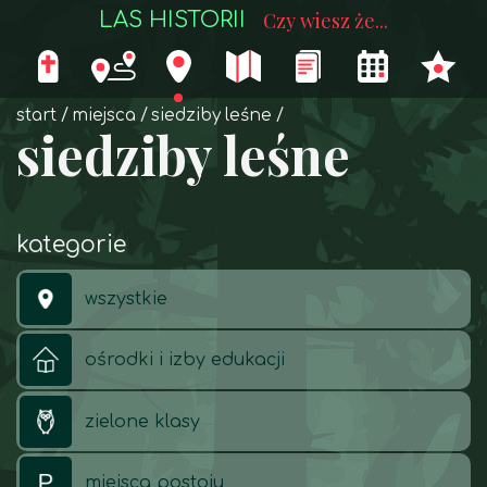
LAS HISTORII
Czy wiesz że...
start
miejsca
siedziby leśne
siedziby leśne
kategorie
wszystkie
ośrodki i izby edukacji
zielone klasy
miejsca postoju