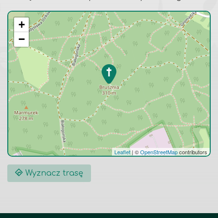
+
−
Leaflet
|
©
OpenStreetMap
contributors
Wyznacz trasę