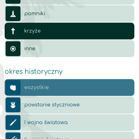
pomniki
krzyże
inne
okres historyczny
wszystkie
powstanie styczniowe
I wojna światowa