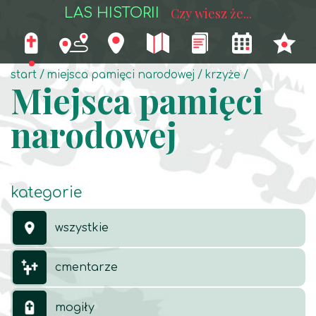
LAS HISTORII
Czy wiesz że...
start
miejsca pamięci narodowej
krzyże
Miejsca pamięci
narodowej
kategorie
wszystkie
cmentarze
mogiły