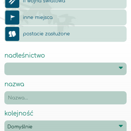
II wojna światowa
inne miejsca
postacie zasłużone
nadleśnictwo
nazwa
kolejność