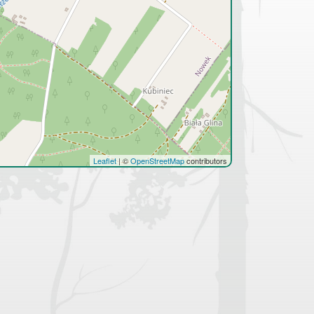
Leaflet
|
©
OpenStreetMap
contributors