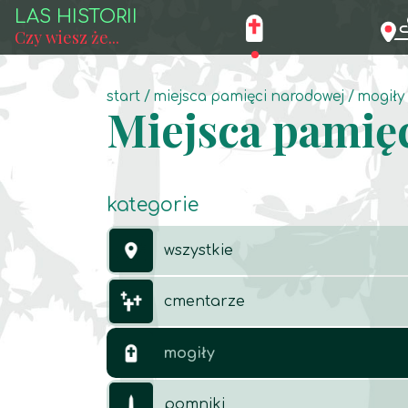
LAS HISTORII
Czy wiesz że...
start
miejsca pamięci narodowej
mogiły
Miejsca pamię
kategorie
wszystkie
cmentarze
mogiły
pomniki