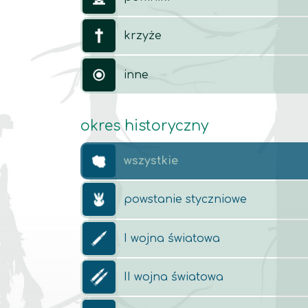
krzyże
inne
okres historyczny
wszystkie
powstanie styczniowe
I wojna światowa
II wojna światowa