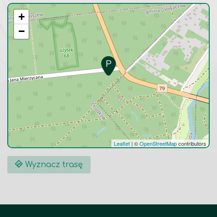
+
−
Leaflet
|
©
OpenStreetMap
contributors
Wyznacz trasę