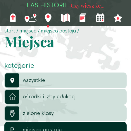
LAS HISTORII
Czy wiesz że...
start
miejsca
miejsca postoju
Miejsca
kategorie
wszystkie
ośrodki i izby edukacji
zielone klasy
miejsca postoju