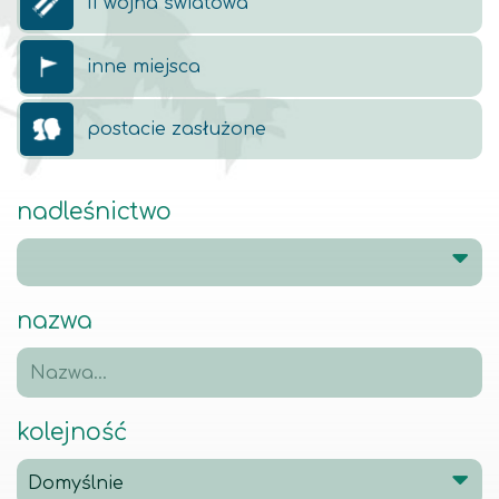
II wojna światowa
inne miejsca
postacie zasłużone
nadleśnictwo
nazwa
kolejność