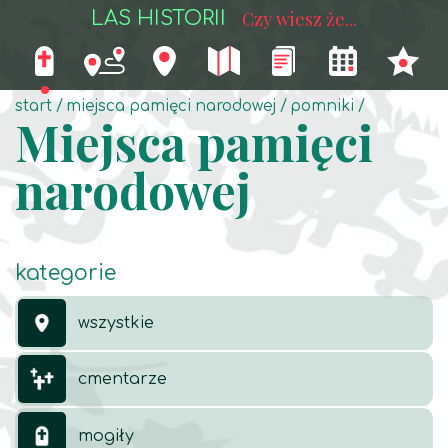
LAS HISTORII
Czy wiesz że...
start
miejsca pamięci narodowej
pomniki
Miejsca pamięci
narodowej
kategorie
wszystkie
cmentarze
mogiły