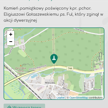
Kamień pamiątkowy poświęcony kpr. pchor.
Eligiuszowi Gołaszewskiemu ps. Ful, który zginął w
akcji dywersyjnej
+
−
Leaflet
|
©
OpenStreetMap
contributors
Wyznacz trasę