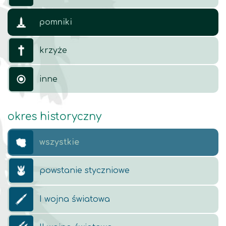
pomniki
krzyże
inne
okres historyczny
wszystkie
powstanie styczniowe
I wojna światowa