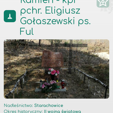
Kamień - kpr
pchr. Eligiusz
Gołaszewski ps.
Ful
Nadleśnictwo
:
Starachowice
Okres historyczny
:
II wojna światowa