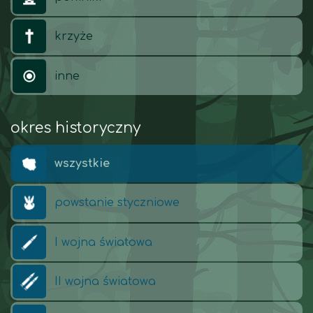
krzyże
inne
okres historyczny
wszystkie
powstanie styczniowe
I wojna światowa
II wojna światowa