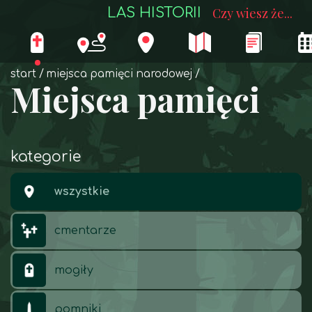
LAS HISTORII
Czy wiesz że...
start
miejsca pamięci narodowej
Miejsca pamięci
kategorie
wszystkie
cmentarze
mogiły
pomniki