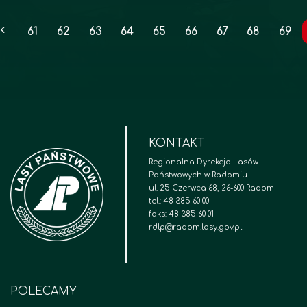
61
62
63
64
65
66
67
68
69
KONTAKT
Regionalna Dyrekcja Lasów
Państwowych w Radomiu
ul. 25 Czerwca 68, 26-600 Radom
tel.: 48 385 60 00
faks: 48 385 60 01
rdlp@radom.lasy.gov.pl
POLECAMY