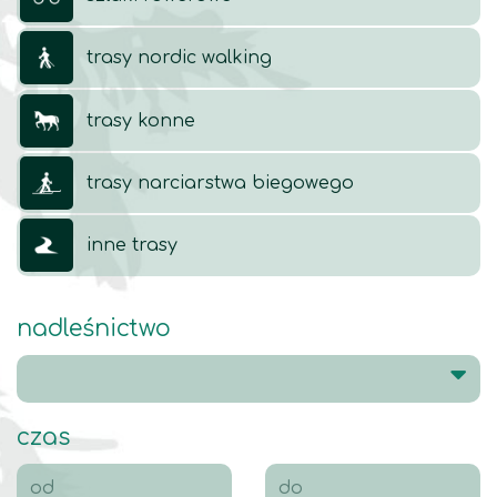
trasy nordic walking
trasy konne
trasy narciarstwa biegowego
inne trasy
nadleśnictwo
czas