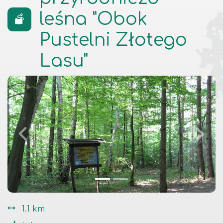
leśna "Obok
Pustelni Złotego
Lasu"
1.1 km