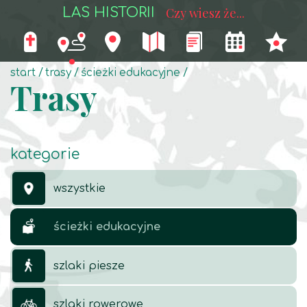
LAS HISTORII
Czy wiesz że...
start
trasy
ścieżki edukacyjne
Trasy
kategorie
wszystkie
ścieżki edukacyjne
szlaki piesze
szlaki rowerowe