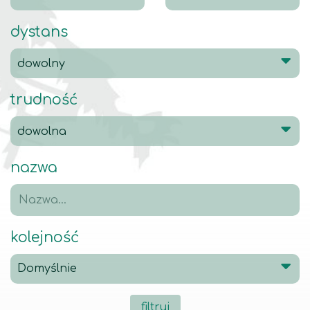
dystans
trudność
nazwa
kolejność
filtruj